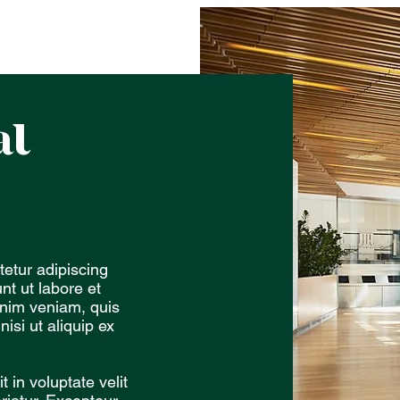
al
etur adipiscing
nt ut labore et
inim veniam, quis
nisi ut aliquip ex
t in voluptate velit