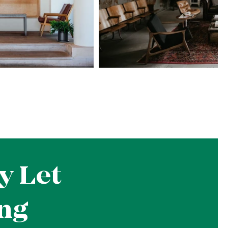
y Let
ng