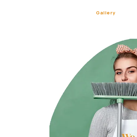
About Us
Cleaning Services
Gallery
Cont