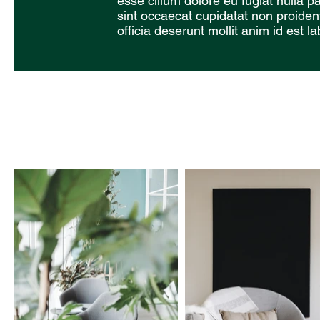
esse cillum dolore eu fugiat nulla p
sint occaecat cupidatat non proident
officia deserunt mollit anim id est l