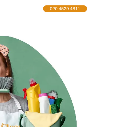
020 4529 4811
act Us
More